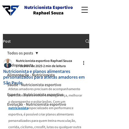
Nutricionista Esportivo
Raphael Souza
Post
Todos os posts
Nutricionista esportivo Raphael Souza
Todos os posts
17 de nov. de 2025
2 min de leitura
Nutricionista e planos alimentares
Alimentação - Nutricionista
personalizados para atletas amadores em
São Paulo
Saúde - Nutricionista esportivo
Atletas amadores precisam de acompanhamento 
Esporte - Nutricionista esportivo
profissional para evoluir com segurança, melhorar 
o desempenho e evitar lesões. Com um 
Evolução - Nutricionista esportivo
nutricionista
especializado em performance 
esportiva, é possível criar planos alimentares 
personalizados para quem treina musculação, 
corrida, ciclismo, crossfit, lutas ou qualquer outra 