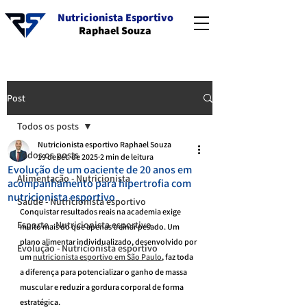
Nutricionista Esportivo
Raphael Souza
Post
Todos os posts
Nutricionista esportivo Raphael Souza
Todos os posts
19 de set. de 2025
2 min de leitura
Evolução de um oaciente de 20 anos em
Alimentação - Nutricionista
acompanhamento para hipertrofia com
nutricionista esportivo
Saúde - Nutricionista esportivo
Conquistar resultados reais na academia exige 
Esporte - Nutricionista esportivo
muito mais do que apenas treinar pesado. Um 
plano alimentar individualizado, desenvolvido por 
Evolução - Nutricionista esportivo
um 
nutricionista esportivo em São Paulo
, faz toda 
a diferença para potencializar o ganho de massa 
muscular e reduzir a gordura corporal de forma 
estratégica.