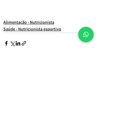
nutricionista jardins
nutricionista santa cecilia
hipertrofia
Nutricionista avenida Paulista
dieta
nutricionista reembolso
nutrição online
NUTRICIONISTA PARTICULAR
Nutricionista zona sul
Dieta restritiva
raphael souza
Alimentação - Nutricionista
Saúde - Nutricionista esportivo
Ver tudo
Posts Relacionados