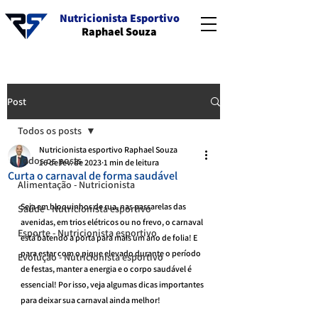
Nutricionista Esportivo
Raphael Souza
Post
Todos os posts
Nutricionista esportivo Raphael Souza
Todos os posts
16 de fev. de 2023
1 min de leitura
Curta o carnaval de forma saudável
Alimentação - Nutricionista
Seja em bloquinhos de rua, nas passarelas das 
Saúde - Nutricionista esportivo
avenidas, em trios elétricos ou no frevo, o carnaval 
Esporte - Nutricionista esportivo
está batendo a porta para mais um ano de folia! E 
para estar com o pique elevado durante o período 
Evolução - Nutricionista esportivo
de festas, manter a energia e o corpo saudável é 
essencial! Por isso, veja algumas dicas importantes 
para deixar sua carnaval ainda melhor!