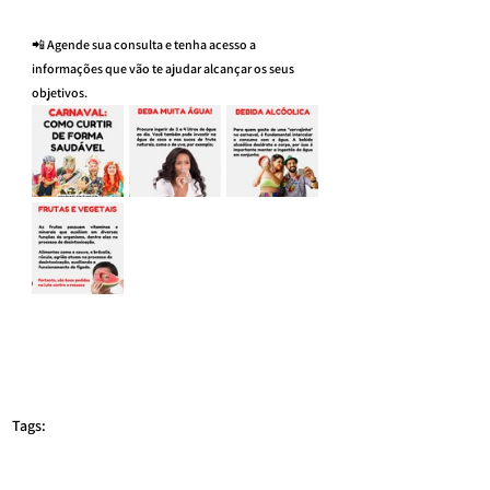
📲 Agende sua consulta e tenha acesso a 
informações que vão te ajudar alcançar os seus 
objetivos.
Tags:
consulta nutricionista online
nutricionista esportivo online
nutricionista esportivo
nutricionista em são paulo
nutricionista vila clementino
nutricionista avenida paulista
Nutricionista
nutricionista brasil
nutricionista av paulista
nutricionista esportivo moema
nutricionista itaim bibi
NUTRICIONISTA VILA MARINA
emagrecimento
nutrição esportiva