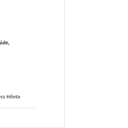
úde, 
ess
#dieta