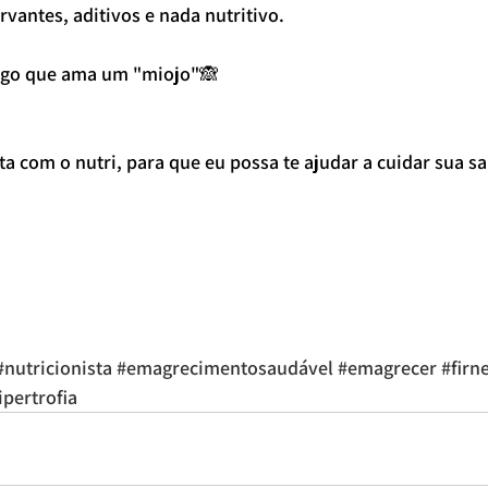
rvantes, aditivos e nada nutritivo.
igo que ama um "miojo"🙈
a com o nutri, para que eu possa te ajudar a cuidar sua sa
#nutricionista
#emagrecimentosaudável
#emagrecer
#firn
ipertrofia