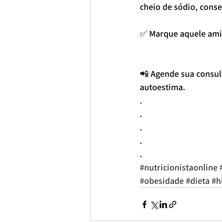
cheio de sódio, conse
✅ Marque aquele am
📲 Agende sua consult
autoestima.
.
.
.
.
.
#nutricionistaonline
#obesidade
#dieta
#h