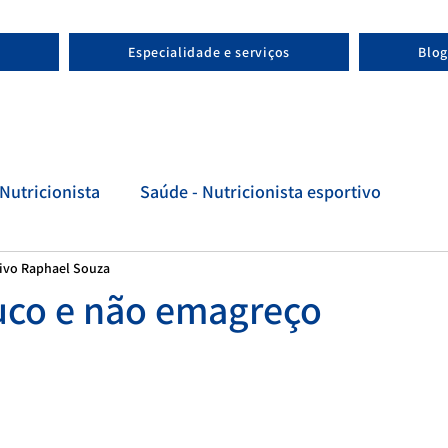
Especialidade e serviços
Blog
Nutricionista
Saúde - Nutricionista esportivo
tivo Raphael Souza
tivo
Evolução - Nutricionista esportivo
co e não emagreço