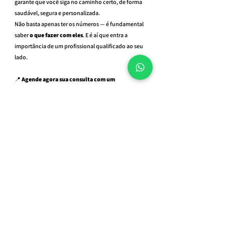
garante que você siga no caminho certo, de forma 
saudável, segura e personalizada.
Não basta apenas ter os números — é fundamental 
saber 
o que fazer com eles
. E é aí que entra a 
importância de um profissional qualificado ao seu 
lado.
📍 
Agende agora sua consulta com um 
nutricionista e faça sua avaliação corporal 
completa por bioimpedância! 
AGENDE SUA CONSULTA
Cuide do seu corpo com quem entende de 
verdade. Sua saúde e sua autoestima merecem 
esse cuidado.
Tags:
consulta nutricionista online
Nutricionista São Paulo
nutricionista esportivo online
nutricionista online