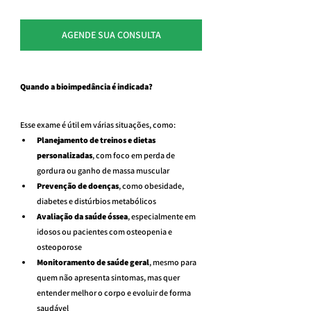
AGENDE SUA CONSULTA
Quando a bioimpedância é indicada?
Esse exame é útil em várias situações, como:
Planejamento de treinos e dietas 
personalizadas
, com foco em perda de 
gordura ou ganho de massa muscular
Prevenção de doenças
, como obesidade, 
diabetes e distúrbios metabólicos
Avaliação da saúde óssea
, especialmente em 
idosos ou pacientes com osteopenia e 
osteoporose
Monitoramento de saúde geral
, mesmo para 
quem não apresenta sintomas, mas quer 
entender melhor o corpo e evoluir de forma 
saudável