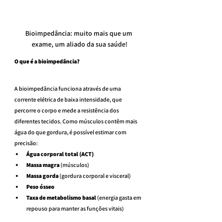
Bioimpedância: muito mais que um 
exame, um aliado da sua saúde!
O que é a bioimpedância?
A bioimpedância funciona através de uma 
corrente elétrica de baixa intensidade, que 
percorre o corpo e mede a resistência dos 
diferentes tecidos. Como músculos contêm mais 
água do que gordura, é possível estimar com 
precisão:
Água corporal total (ACT)
Massa magra
 (músculos)
Massa gorda
 (gordura corporal e visceral)
Peso ósseo
Taxa de metabolismo basal
 (energia gasta em 
repouso para manter as funções vitais)