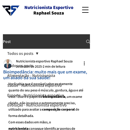
Nutricionista Esportivo
Raphael Souza
Post
Todos os posts
Nutricionista esportivo Raphael Souza
Todos os posts
16 de abr. de 2025
2 min de leitura
Bioimpedância: muito mais que um exame,
Alimentação - Nutricionista
um aliado da sua saúde!
Você sabia que é possível saber exatamente 
Saúde - Nutricionista esportivo
quanto do seu peso é músculo, gordura, água e até 
Esporte - Nutricionista esportivo
osso? Esse é o papel da 
bioimpedância
, um exame 
rápido, não invasivo e extremamente preciso, 
Evolução - Nutricionista esportivo
utilizado para avaliar a 
composição corporal
 de 
forma detalhada.
Com esses dados em mãos, o 
nutricionista
 consegue identificar pontos de 