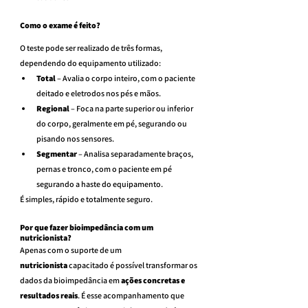
Como o exame é feito?
O teste pode ser realizado de três formas, 
dependendo do equipamento utilizado:
Total
 – Avalia o corpo inteiro, com o paciente 
deitado e eletrodos nos pés e mãos.
Regional
 – Foca na parte superior ou inferior 
do corpo, geralmente em pé, segurando ou 
pisando nos sensores.
Segmentar
 – Analisa separadamente braços, 
pernas e tronco, com o paciente em pé 
segurando a haste do equipamento.
É simples, rápido e totalmente seguro.
Por que fazer bioimpedância com um 
nutricionista?
Apenas com o suporte de um 
nutricionista
 capacitado é possível transformar os 
dados da bioimpedância em 
ações concretas e 
resultados reais
. É esse acompanhamento que 