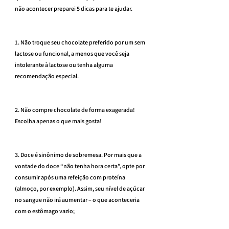
não acontecer preparei 5 dicas para te ajudar.
1. Não troque seu chocolate preferido por um sem 
lactose ou funcional, a menos que você seja 
intolerante à lactose ou tenha alguma 
recomendação especial.
2. Não compre chocolate de forma exagerada! 
Escolha apenas o que mais gosta!
3. Doce é sinônimo de sobremesa. Por mais que a 
vontade do doce “não tenha hora certa”, opte por 
consumir após uma refeição com proteína 
(almoço, por exemplo). Assim, seu nível de açúcar 
no sangue não irá aumentar – o que aconteceria 
com o estômago vazio;