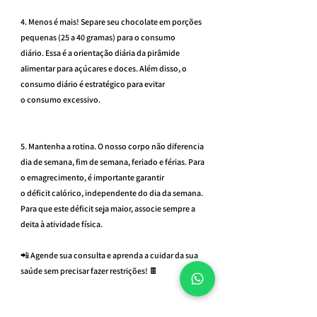
4. Menos é mais! Separe seu chocolate em porções 
pequenas (25 a 40 gramas) para o consumo 
diário. Essa é a orientação diária da pirâmide 
alimentar para açúcares e doces. Além disso, o 
consumo diário é estratégico para evitar 
o consumo excessivo.
5. Mantenha a rotina. O nosso corpo não diferencia 
dia de semana, fim de semana, feriado e férias. Para 
o emagrecimento, é importante garantir 
o déficit calórico, independente do dia da semana. 
Para que este déficit seja maior, associe sempre a 
deita à atividade física.
📲 Agende sua consulta e aprenda a cuidar da sua 
saúde sem precisar fazer restrições! 🍫