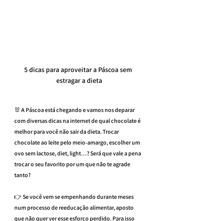
5 dicas para aproveitar a Páscoa sem 
estragar a dieta
🐰 A Páscoa está chegando e vamos nos deparar 
com diversas dicas na internet de qual chocolate é 
melhor para você não sair da dieta. Trocar 
chocolate ao leite pelo meio-amargo, escolher um 
ovo sem lactose, diet, light…? Será que vale a pena 
trocar o seu favorito por um que não te agrade 
tanto?
👉 Se você vem se empenhando durante meses 
num processo de reeducação alimentar, aposto 
que não quer ver esse esforço perdido. Para isso 