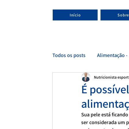
Início
Sobre
Todos os posts
Alimentação - 
Nutricionista espor
Esporte - Nutricionista espor
É possível
alimenta
Sua pele está ficando
ser considerada um pr