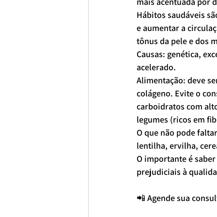
mais acentuada por d
Hábitos saudáveis são
e aumentar a circula
tônus da pele e dos 
Causas: genética, ex
acelerado.
Alimentação: deve ser
colágeno. Evite o co
carboidratos com alto
legumes (ricos em fib
O que não pode faltar
lentilha, ervilha, cer
O importante é saber 
prejudiciais à qualid
📲 Agende sua consult