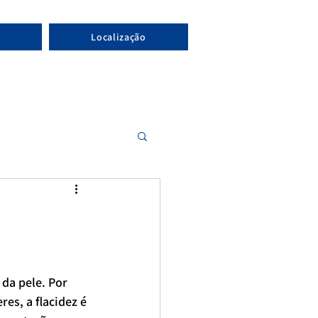
Localização
 da pele. Por 
es, a flacidez é 