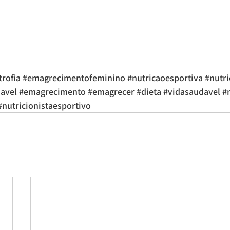
trofia
#emagrecimentofeminino
#nutricaoesportiva
#nutri
avel
#emagrecimento
#emagrecer
#dieta
#vidasaudavel
#
#nutricionistaesportivo