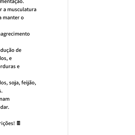
amentação.
er a musculatura 
a manter o 
magrecimento 
odução de 
os, e 
rduras e 
s, soja, feijão, 
s.
rnam 
udar.
rições! 🍫