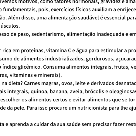
iversos motivos, como fatores hormonais, gravidez e am
 fundamentais, pois, exercícios físicos auxiliam a enrijec
ção. Além disso, uma alimentação saudável é essencial par
músculos.
cesso de peso, sedentarismo, alimentação inadequada e e
 rica em proteínas, vitamina C e água para estimular a pr
nsumo de alimentos industrializados, gordurosos, açucarad
 índice glicêmico. Consuma alimentos integrais, frutas, ve
ras, vitaminas e minerais).
 na dieta? Carnes magras, ovos, leite e derivados desnatado
eais integrais, quinoa, banana, aveia, brócolis e oleaginosa
escolher os alimentos certos e evitar alimentos que se to
ade da pele. Para isso procure um nutricionista para lhe aj
a e aprenda a cuidar da sua saúde sem precisar fazer rest