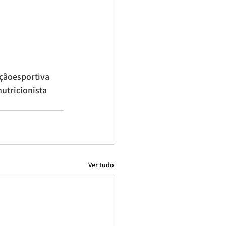
çãoesportiva
nutricionista
Ver tudo