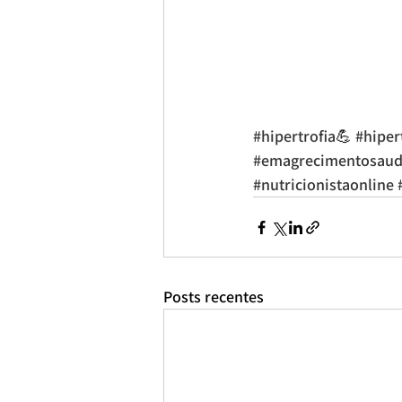
#hipertrofia
💪 
#hiper
#emagrecimentosaud
#nutricionistaonline
Posts recentes