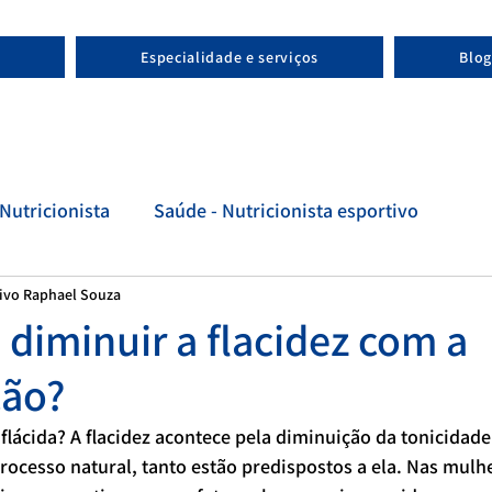
Especialidade e serviços
Blog
Nutricionista
Saúde - Nutricionista esportivo
tivo Raphael Souza
tivo
Evolução - Nutricionista esportivo
 diminuir a flacidez com a
ção?
 flácida? A flacidez acontece pela diminuição da tonicidade
ocesso natural, tanto estão predispostos a ela. Nas mulher