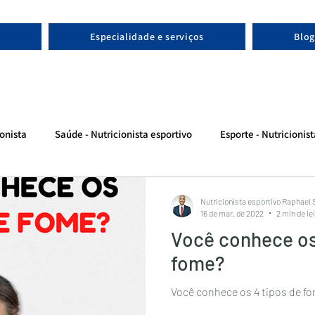
Especialidade e serviços
Blog
onista
Saúde - Nutricionista esportivo
Esporte - Nutricionis
Nutricionista esportivo Raphael
16 de mar. de 2022
2 min de le
Você conhece os
fome?
Você conhece os 4 tipos de f