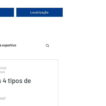
Localização
ta esportivo
 Souza
itura
 4 tipos de
ome?